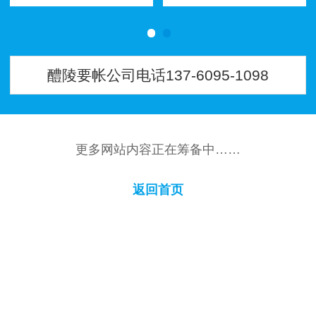
应经济和社会环境的变化。通
公司不仅善于进行详尽的信用
过灵活运用社交网络、塑造地
调查，还通过灵活的沟通技
方口…
巧、个…
醴陵要帐公司电话137-6095-1098
更多网站内容正在筹备中……
返回首页