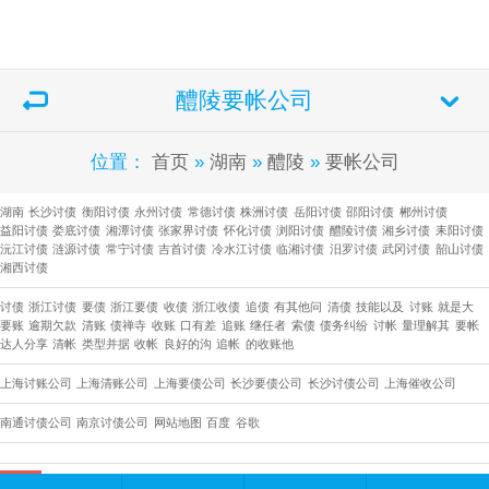
醴陵要帐公司
位置：
首页
»
湖南
»
醴陵
»
要帐公司
湖南
长沙讨债
衡阳讨债
永州讨债
常德讨债
株洲讨债
岳阳讨债
邵阳讨债
郴州讨债
益阳讨债
娄底讨债
湘潭讨债
张家界讨债
怀化讨债
浏阳讨债
醴陵讨债
湘乡讨债
耒阳讨债
沅江讨债
涟源讨债
常宁讨债
吉首讨债
冷水江讨债
临湘讨债
汨罗讨债
武冈讨债
韶山讨债
湘西讨债
讨债
浙江讨债
要债
浙江要债
收债
浙江收债
追债
有其他问
清债
技能以及
讨账
就是大
要账
逾期欠款
清账
债禅寺
收账
口有差
追账
继任者
索债
债务纠纷
讨帐
量理解其
要帐
达人分享
清帐
类型并据
收帐
良好的沟
追帐
的收账他
上海讨账公司
上海清账公司
上海要债公司
长沙要债公司
​长沙讨债公司
上海催收公司
南通讨债公司
南京讨债公司
网站地图
百度
谷歌
51La