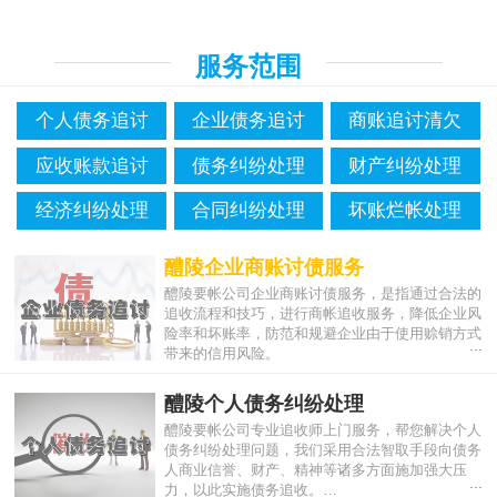
服务范围
个人债务追讨
企业债务追讨
商账追讨清欠
应收账款追讨
债务纠纷处理
财产纠纷处理
经济纠纷处理
合同纠纷处理
坏账烂帐处理
醴陵企业商账讨债服务
醴陵要帐公司企业商账讨债服务，是指通过合法的
追收流程和技巧，进行商帐追收服务，降低企业风
险率和坏账率，防范和规避企业由于使用赊销方式
...
带来的信用风险。
醴陵个人债务纠纷处理
醴陵要帐公司专业追收师上门服务，帮您解决个人
债务纠纷处理问题，我们采用合法智取手段向债务
人商业信誉、财产、精神等诸多方面施加强大压
...
力，以此实施债务追收。…