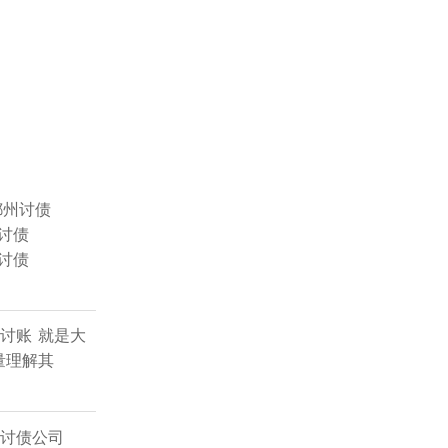
郴州讨债
讨债
讨债
讨账
就是大
量理解其
沙讨债公司