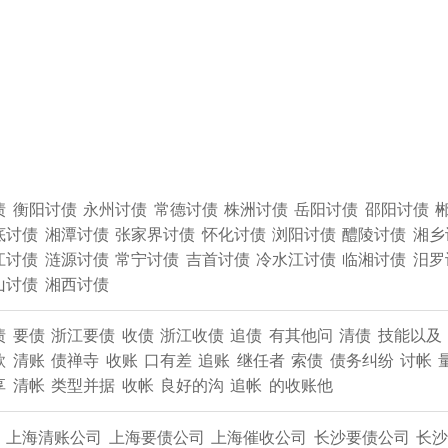
债
衡阳讨债
永州讨债
常德讨债
株洲讨债
岳阳讨债
邵阳讨债
底讨债
湘潭讨债
张家界讨债
怀化讨债
浏阳讨债
醴陵讨债
湘乡
江讨债
涟源讨债
常宁讨债
吉首讨债
冷水江讨债
临湘讨债
汨罗
山讨债
湘西讨债
债
要债
浙江要债
收债
浙江收债
追债
有其他问
清债
技能以及
款
清账
债禅寺
收账
口有差
追账
继任者
索债
债务纠纷
讨帐
享
清帐
类型并据
收帐
良好的沟
追帐
的收账他
上海清账公司
上海要债公司
上海催收公司
长沙要债公司
​长