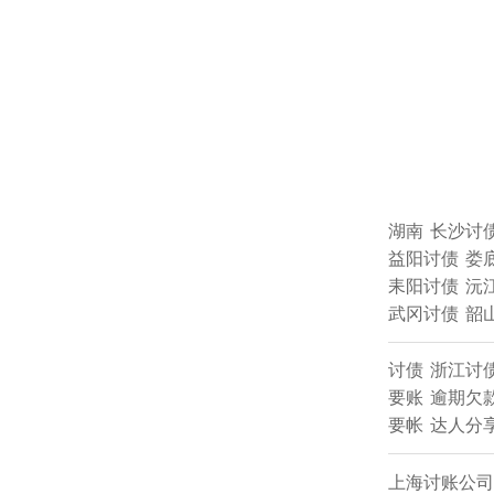
湖南
长沙讨
益阳讨债
娄
耒阳讨债
沅
武冈讨债
韶
讨债
浙江讨
要账
逾期欠
要帐
达人分
上海讨账公司