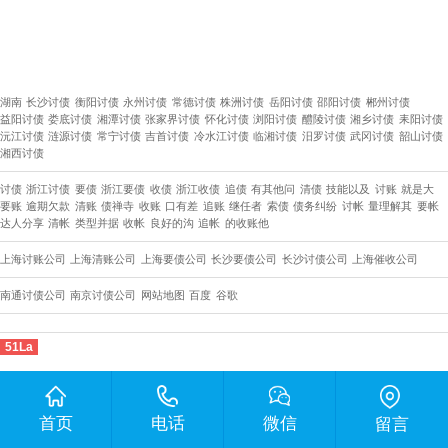
湖南
长沙讨债
衡阳讨债
永州讨债
常德讨债
株洲讨债
岳阳讨债
邵阳讨债
郴州讨债
益阳讨债
娄底讨债
湘潭讨债
张家界讨债
怀化讨债
浏阳讨债
醴陵讨债
湘乡讨债
耒阳讨债
沅江讨债
涟源讨债
常宁讨债
吉首讨债
冷水江讨债
临湘讨债
汨罗讨债
武冈讨债
韶山讨债
湘西讨债
讨债
浙江讨债
要债
浙江要债
收债
浙江收债
追债
有其他问
清债
技能以及
讨账
就是大
要账
逾期欠款
清账
债禅寺
收账
口有差
追账
继任者
索债
债务纠纷
讨帐
量理解其
要帐
达人分享
清帐
类型并据
收帐
良好的沟
追帐
的收账他
上海讨账公司
上海清账公司
上海要债公司
长沙要债公司
​长沙讨债公司
上海催收公司
南通讨债公司
南京讨债公司
网站地图
百度
谷歌
51La
首页
电话
微信
留言