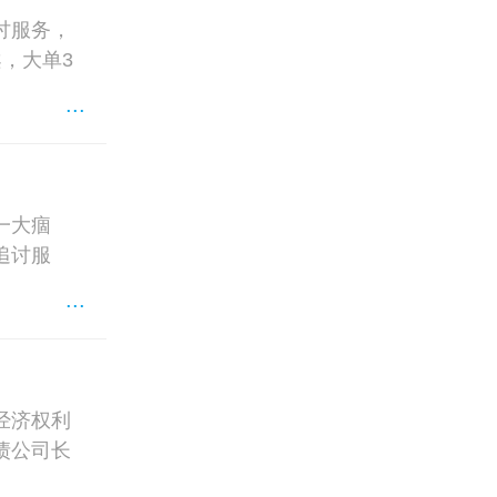
讨服务，
，大单3
...
一大痼
追讨服
...
经济权利
债公司长
...