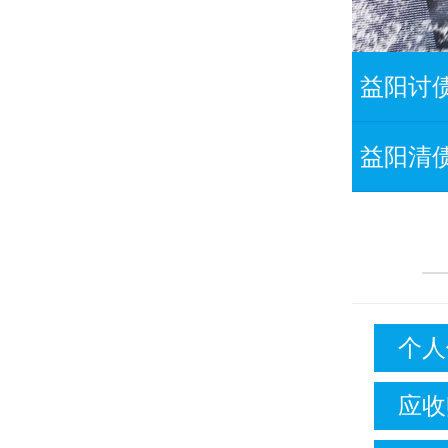
益阳讨
益阳清
个人
应收