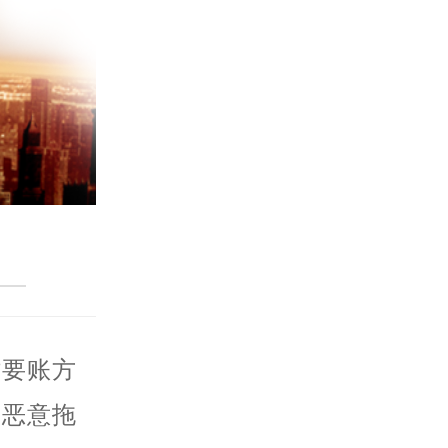
讨要账方
、恶意拖