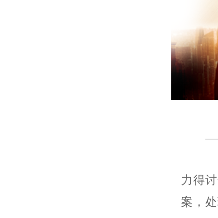
力得讨
案，处