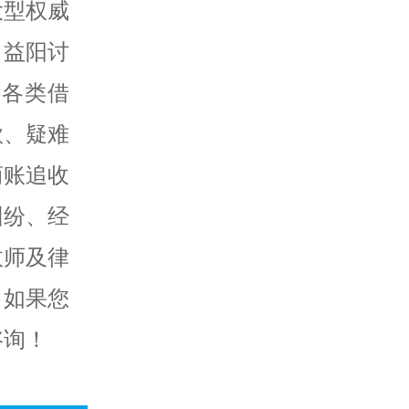
大型权威
、益阳讨
供各类借
款、疑难
商账追收
纠纷、经
收师及律
。如果您
咨询！