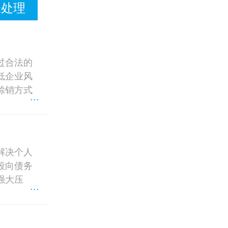
帐处理
过合法的
低企业风
赊销方式
...
解决个人
段向债务
强大压
...