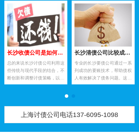
长沙收债公司是如何利用民间讨债方法要账的？
长沙清债公司比较成功要账技术有哪些？
总的来说长沙讨债公司利用这
专业的长沙要债公司通过一系
些传统与现代手段的结合，不
列成功的要账技术，帮助债权
断创新和调整讨债策略，以适
人有效解决了债务问题。这些
应经济和社会环境的变化。通
公司不仅善于进行详尽的信用
过灵活运用社交网络、塑造地
调查，还通过灵活的沟通技
方口…
巧、个…
上海讨债公司电话137-6095-1098