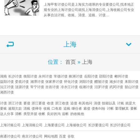
上海甲客讨债公司是上海实力雄厚的专业要债公司,找本地正
规专业的上海讨债公司就找上海清债公司,上海收账公司专业
从事合法讨账、收账、清债、追账、讨债…
上海
位置：
首页
»
上海
湖南
长沙讨债
衡阳讨债
永州讨债
常德讨债
株洲讨债
岳阳讨债
邵阳讨债
郴州讨债
益阳讨债
娄底讨债
湘潭讨债
张家界讨债
怀化讨债
浏阳讨债
醴陵讨债
湘乡讨债
耒阳讨债
沅江讨债
涟源讨债
常宁讨债
吉首讨债
冷水江讨债
临湘讨债
汨罗讨债
武冈讨债
韶山讨债
湘西讨债
讨债
浙江讨债
要债
浙江要债
收债
浙江收债
追债
有其他问
清债
技能以及
讨账
就是大
要账
逾期欠款
清账
债禅寺
收账
口有差
追账
继任者
索债
债务纠纷
讨帐
量理解其
要帐
达人分享
清帐
类型并据
收帐
良好的沟
追帐
的收账他
上海讨账公司
上海清账公司
上海要债公司
上海催收公司
长沙要债公司
​长沙讨债公司
南通讨债公司
南京讨债公司
网站地图
百度
谷歌