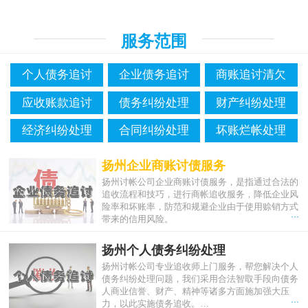
服务范围
个人债务追讨
企业债务追讨
商账追讨清欠
应收账款追讨
债务纠纷处理
财产纠纷处理
经济纠纷处理
合同纠纷处理
坏账烂帐处理
扬州企业商账讨债服务
扬州讨帐公司企业商账讨债服务，是指通过合法的
追收流程和技巧，进行商帐追收服务，降低企业风
险率和坏账率，防范和规避企业由于使用赊销方式
...
带来的信用风险。
扬州个人债务纠纷处理
扬州讨帐公司专业追收师上门服务，帮您解决个人
债务纠纷处理问题，我们采用合法智取手段向债务
人商业信誉、财产、精神等诸多方面施加强大压
...
力，以此实施债务追收。…