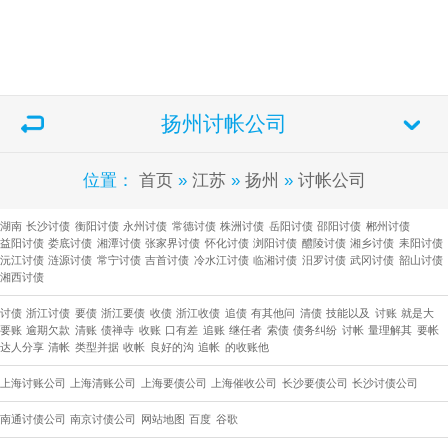
扬州讨帐公司
位置：
首页
»
江苏
»
扬州
»
讨帐公司
湖南
长沙讨债
衡阳讨债
永州讨债
常德讨债
株洲讨债
岳阳讨债
邵阳讨债
郴州讨债
益阳讨债
娄底讨债
湘潭讨债
张家界讨债
怀化讨债
浏阳讨债
醴陵讨债
湘乡讨债
耒阳讨债
沅江讨债
涟源讨债
常宁讨债
吉首讨债
冷水江讨债
临湘讨债
汨罗讨债
武冈讨债
韶山讨债
湘西讨债
讨债
浙江讨债
要债
浙江要债
收债
浙江收债
追债
有其他问
清债
技能以及
讨账
就是大
要账
逾期欠款
清账
债禅寺
收账
口有差
追账
继任者
索债
债务纠纷
讨帐
量理解其
要帐
达人分享
清帐
类型并据
收帐
良好的沟
追帐
的收账他
上海讨账公司
上海清账公司
上海要债公司
上海催收公司
长沙要债公司
​长沙讨债公司
南通讨债公司
南京讨债公司
网站地图
百度
谷歌